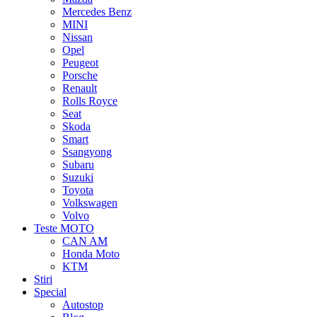
Mercedes Benz
MINI
Nissan
Opel
Peugeot
Porsche
Renault
Rolls Royce
Seat
Skoda
Smart
Ssangyong
Subaru
Suzuki
Toyota
Volkswagen
Volvo
Teste MOTO
CAN AM
Honda Moto
KTM
Stiri
Special
Autostop