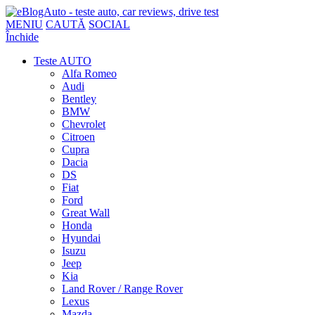
MENIU
CAUTĂ
SOCIAL
Închide
Teste AUTO
Alfa Romeo
Audi
Bentley
BMW
Chevrolet
Citroen
Cupra
Dacia
DS
Fiat
Ford
Great Wall
Honda
Hyundai
Isuzu
Jeep
Kia
Land Rover / Range Rover
Lexus
Mazda