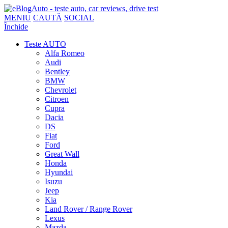
MENIU
CAUTĂ
SOCIAL
Închide
Teste AUTO
Alfa Romeo
Audi
Bentley
BMW
Chevrolet
Citroen
Cupra
Dacia
DS
Fiat
Ford
Great Wall
Honda
Hyundai
Isuzu
Jeep
Kia
Land Rover / Range Rover
Lexus
Mazda