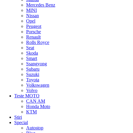
Mercedes Benz
MINI
Nissan
Opel
Peugeot
Porsche
Renault
Rolls Royce
Seat
Skoda
Smart
Ssangyong
Subaru
Suzuki
Toyota
Volkswagen
Volvo
Teste MOTO
CAN AM
Honda Moto
KTM
Stiri
Special
Autostop