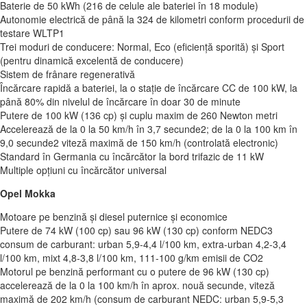
Baterie de 50 kWh (216 de celule ale bateriei în 18 module)
Autonomie electrică de până la 324 de kilometri conform procedurii de
testare WLTP1
Trei moduri de conducere: Normal, Eco (eficiență sporită) și Sport
(pentru dinamică excelentă de conducere)
Sistem de frânare regenerativă
Încărcare rapidă a bateriei, la o stație de încărcare CC de 100 kW, la
până 80% din nivelul de încărcare în doar 30 de minute
Putere de 100 kW (136 cp) și cuplu maxim de 260 Newton metri
Accelerează de la 0 la 50 km/h în 3,7 secunde2; de la 0 la 100 km în
9,0 secunde2 viteză maximă de 150 km/h (controlată electronic)
Standard în Germania cu încărcător la bord trifazic de 11 kW
Multiple opțiuni cu încărcător universal
Opel Mokka
Motoare pe benzină și diesel puternice și economice
Putere de 74 kW (100 cp) sau 96 kW (130 cp) conform NEDC3
consum de carburant: urban 5,9-4,4 l/100 km, extra-urban 4,2-3,4
l/100 km, mixt 4,8-3,8 l/100 km, 111-100 g/km emisii de CO2
Motorul pe benzină performant cu o putere de 96 kW (130 cp)
accelerează de la 0 la 100 km/h în aprox. nouă secunde, viteză
maximă de 202 km/h (consum de carburant NEDC: urban 5,9-5,3