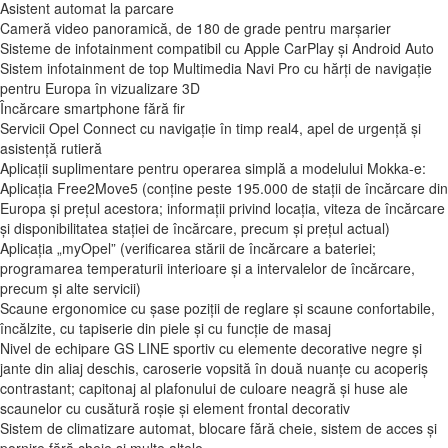
Asistent automat la parcare
Cameră video panoramică, de 180 de grade pentru marșarier
Sisteme de infotainment compatibil cu Apple CarPlay și Android Auto
Sistem infotainment de top Multimedia Navi Pro cu hărți de navigație
pentru Europa în vizualizare 3D
Încărcare smartphone fără fir
Servicii Opel Connect cu navigație în timp real4, apel de urgență și
asistență rutieră
Aplicații suplimentare pentru operarea simplă a modelului Mokka-e:
Aplicația Free2Move5 (conține peste 195.000 de stații de încărcare din
Europa și prețul acestora; informații privind locația, viteza de încărcare
și disponibilitatea stației de încărcare, precum și prețul actual)
Aplicația „myOpel” (verificarea stării de încărcare a bateriei;
programarea temperaturii interioare și a intervalelor de încărcare,
precum și alte servicii)
Scaune ergonomice cu șase poziții de reglare și scaune confortabile,
încălzite, cu tapiserie din piele și cu funcție de masaj
Nivel de echipare GS LINE sportiv cu elemente decorative negre și
jante din aliaj deschis, caroserie vopsită în două nuanțe cu acoperiș
contrastant; capitonaj al plafonului de culoare neagră și huse ale
scaunelor cu cusătură roșie și element frontal decorativ
Sistem de climatizare automat, blocare fără cheie, sistem de acces și