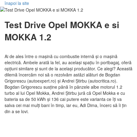
înapoi la site
Test Drive Opel MOKKA e si
MOKKA 1.2
Ai de ales între o mașină cu combustie internă și o mașină
electrică. Ambele arată la fel, au același spațiu în portbagaj, oferă
opțiuni similare și sunt de la același producător. Ce alegi? Această
dilemă încercăm noi să o rezolvăm astăzi alături de Bogdan
Grigorescu (autoexpert.ro) și Andrei Știrbu (autocritica.ro).
Bogdan Grigorescu susține până în pânzele albe motorul 1.2
turbo al lui Opel Mokka, Andrei Știrbu jură că Opel Mokka e cu
bateria sa de 50 kWh și 136 cai putere este varianta ce îți va
salva cei mai mulți bani în timp, iar eu, Adi Dima, încerc să îi țin
din a se lovi.