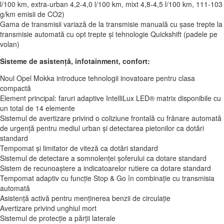
l/100 km, extra-urban 4,2-4,0 l/100 km, mixt 4,8-4,5 l/100 km, 111-103
g/km emisii de CO2)
Gama de transmisii variază de la transmisie manuală cu șase trepte la
transmisie automată cu opt trepte și tehnologie Quickshift (padele pe
volan)
Sisteme de asistență, infotainment, confort:
Noul Opel Mokka introduce tehnologii inovatoare pentru clasa
compactă
Element principal: faruri adaptive IntelliLux LED® matrix disponibile cu
un total de 14 elemente
Sistemul de avertizare privind o coliziune frontală cu frânare automată
de urgență pentru mediul urban și detectarea pietonilor ca dotări
standard
Tempomat și limitator de viteză ca dotări standard
Sistemul de detectare a somnolenței șoferului ca dotare standard
Sistem de recunoaștere a indicatoarelor rutiere ca dotare standard
Tempomat adaptiv cu funcție Stop & Go în combinație cu transmisia
automată
Asistență activă pentru menținerea benzii de circulație
Avertizare privind unghiul mort
Sistemul de protecție a părții laterale