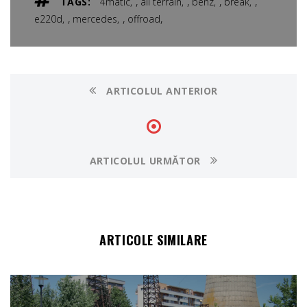
,
,
,
,
TAGS:
4matic
all terrain
benz
break
,
,
,
e220d
mercedes
offroad
ARTICOLUL ANTERIOR
ARTICOLUL URMĂTOR
ARTICOLE SIMILARE