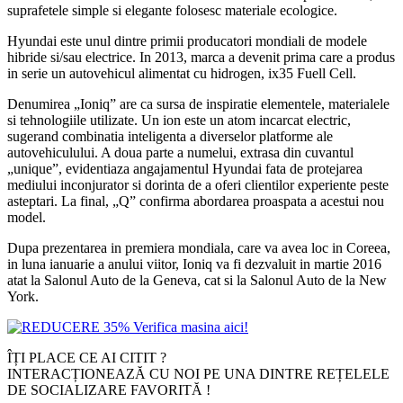
suprafetele simple si elegante folosesc materiale ecologice.
Hyundai este unul dintre primii producatori mondiali de modele
hibride si/sau electrice. In 2013, marca a devenit prima care a produs
in serie un autovehicul alimentat cu hidrogen, ix35 Fuell Cell.
Denumirea „Ioniq” are ca sursa de inspiratie elementele, materialele
si tehnologiile utilizate. Un ion este un atom incarcat electric,
sugerand combinatia inteligenta a diverselor platforme ale
autovehiculului. A doua parte a numelui, extrasa din cuvantul
„unique”, evidentiaza angajamentul Hyundai fata de protejarea
mediului inconjurator si dorinta de a oferi clientilor experiente peste
asteptari. La final, „Q” confirma abordarea proaspata a acestui nou
model.
Dupa prezentarea in premiera mondiala, care va avea loc in Coreea,
in luna ianuarie a anului viitor, Ioniq va fi dezvaluit in martie 2016
atat la Salonul Auto de la Geneva, cat si la Salonul Auto de la New
York.
ÎȚI PLACE CE AI CITIT ?
INTERACȚIONEAZĂ CU NOI PE UNA DINTRE REȚELELE
DE SOCIALIZARE FAVORITĂ !