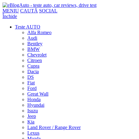
MENIU
CAUTĂ
SOCIAL
Închide
Teste AUTO
Alfa Romeo
Audi
Bentley
BMW
Chevrolet
Citroen
Cupra
Dacia
DS
Fiat
Ford
Great Wall
Honda
Hyundai
Isuzu
Jeep
Kia
Land Rover / Range Rover
Lexus
Mazda