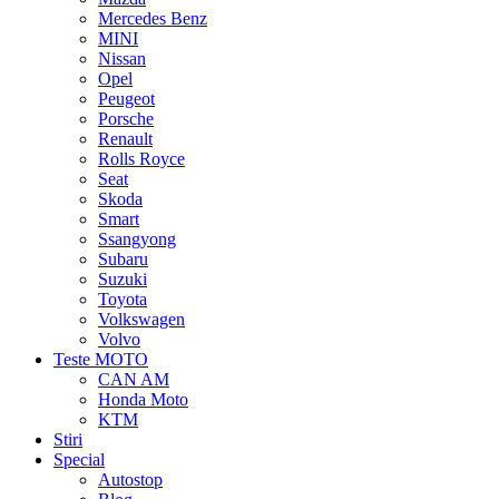
Mercedes Benz
MINI
Nissan
Opel
Peugeot
Porsche
Renault
Rolls Royce
Seat
Skoda
Smart
Ssangyong
Subaru
Suzuki
Toyota
Volkswagen
Volvo
Teste MOTO
CAN AM
Honda Moto
KTM
Stiri
Special
Autostop