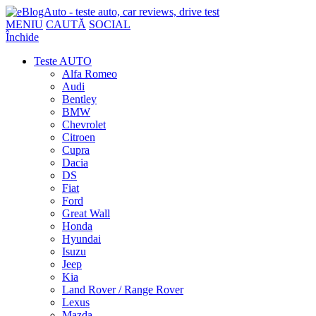
MENIU
CAUTĂ
SOCIAL
Închide
Teste AUTO
Alfa Romeo
Audi
Bentley
BMW
Chevrolet
Citroen
Cupra
Dacia
DS
Fiat
Ford
Great Wall
Honda
Hyundai
Isuzu
Jeep
Kia
Land Rover / Range Rover
Lexus
Mazda