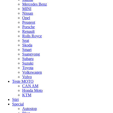
Mercedes Benz
MINI
Nissan
Opel
Peugeot
Porsche
Renault
Rolls Royce
Seat
Skoda
Smart
Ssangyong
Subaru
Suzuki
Toyota
Volkswagen
Volvo
Teste MOTO
CAN AM
Honda Moto
KTM
Stiri
Special
Autostop