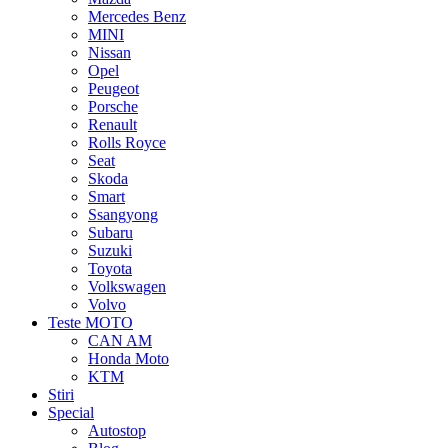
Mercedes Benz
MINI
Nissan
Opel
Peugeot
Porsche
Renault
Rolls Royce
Seat
Skoda
Smart
Ssangyong
Subaru
Suzuki
Toyota
Volkswagen
Volvo
Teste MOTO
CAN AM
Honda Moto
KTM
Stiri
Special
Autostop