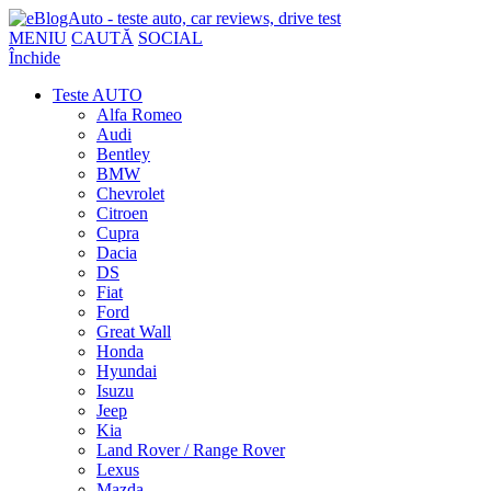
MENIU
CAUTĂ
SOCIAL
Închide
Teste AUTO
Alfa Romeo
Audi
Bentley
BMW
Chevrolet
Citroen
Cupra
Dacia
DS
Fiat
Ford
Great Wall
Honda
Hyundai
Isuzu
Jeep
Kia
Land Rover / Range Rover
Lexus
Mazda