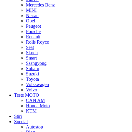
Mercedes Benz
MINI
Nissan
Opel
Peugeot
Porsche
Renault
Rolls Royce
Seat
Skoda
Smart
Ssangyong
Subaru
Suzuki
Toyota
Volkswagen
Volvo
Teste MOTO
CAN AM
Honda Moto
KTM
Stiri
Special
Autostop