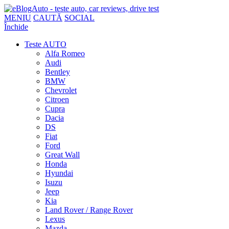
MENIU
CAUTĂ
SOCIAL
Închide
Teste AUTO
Alfa Romeo
Audi
Bentley
BMW
Chevrolet
Citroen
Cupra
Dacia
DS
Fiat
Ford
Great Wall
Honda
Hyundai
Isuzu
Jeep
Kia
Land Rover / Range Rover
Lexus
Mazda