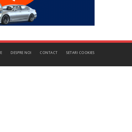
TE
DESPRE NOI
CONTACT
SETARI COOKIES