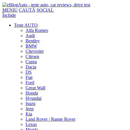
MENIU
CAUTĂ
SOCIAL
Închide
Teste AUTO
Alfa Romeo
Audi
Bentley
BMW
Chevrolet
Citroen
Cupra
Dacia
DS
Fiat
Ford
Great Wall
Honda
Hyundai
Isuzu
Jeep
Kia
Land Rover / Range Rover
Lexus
Mazda