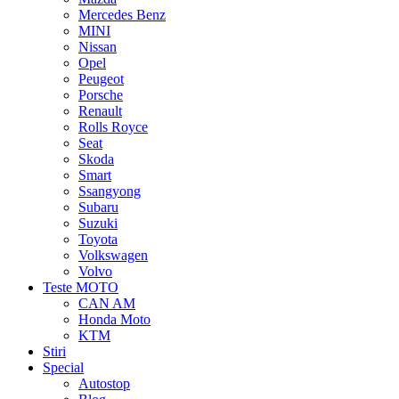
Mercedes Benz
MINI
Nissan
Opel
Peugeot
Porsche
Renault
Rolls Royce
Seat
Skoda
Smart
Ssangyong
Subaru
Suzuki
Toyota
Volkswagen
Volvo
Teste MOTO
CAN AM
Honda Moto
KTM
Stiri
Special
Autostop