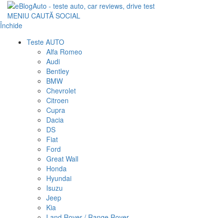
MENIU
CAUTĂ
SOCIAL
Închide
Teste AUTO
Alfa Romeo
Audi
Bentley
BMW
Chevrolet
Citroen
Cupra
Dacia
DS
Fiat
Ford
Great Wall
Honda
Hyundai
Isuzu
Jeep
Kia
Land Rover / Range Rover