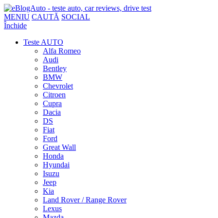
MENIU
CAUTĂ
SOCIAL
Închide
Teste AUTO
Alfa Romeo
Audi
Bentley
BMW
Chevrolet
Citroen
Cupra
Dacia
DS
Fiat
Ford
Great Wall
Honda
Hyundai
Isuzu
Jeep
Kia
Land Rover / Range Rover
Lexus
Mazda