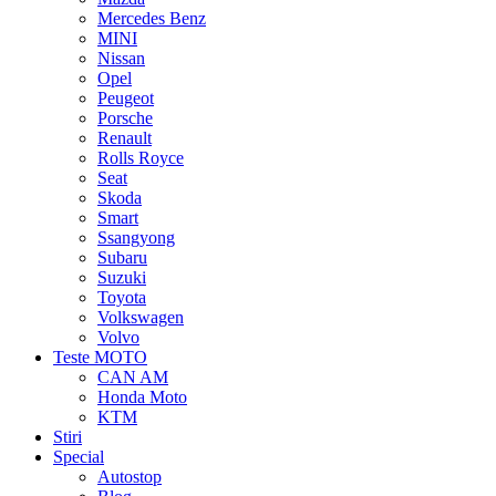
Mercedes Benz
MINI
Nissan
Opel
Peugeot
Porsche
Renault
Rolls Royce
Seat
Skoda
Smart
Ssangyong
Subaru
Suzuki
Toyota
Volkswagen
Volvo
Teste MOTO
CAN AM
Honda Moto
KTM
Stiri
Special
Autostop