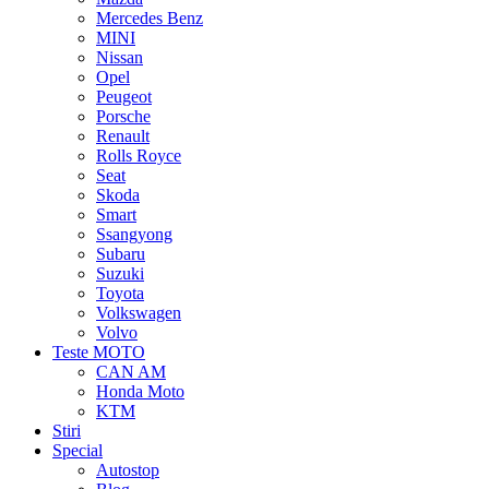
Mercedes Benz
MINI
Nissan
Opel
Peugeot
Porsche
Renault
Rolls Royce
Seat
Skoda
Smart
Ssangyong
Subaru
Suzuki
Toyota
Volkswagen
Volvo
Teste MOTO
CAN AM
Honda Moto
KTM
Stiri
Special
Autostop