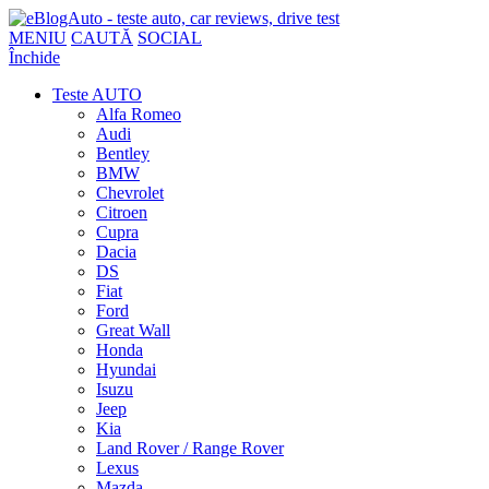
MENIU
CAUTĂ
SOCIAL
Închide
Teste AUTO
Alfa Romeo
Audi
Bentley
BMW
Chevrolet
Citroen
Cupra
Dacia
DS
Fiat
Ford
Great Wall
Honda
Hyundai
Isuzu
Jeep
Kia
Land Rover / Range Rover
Lexus
Mazda