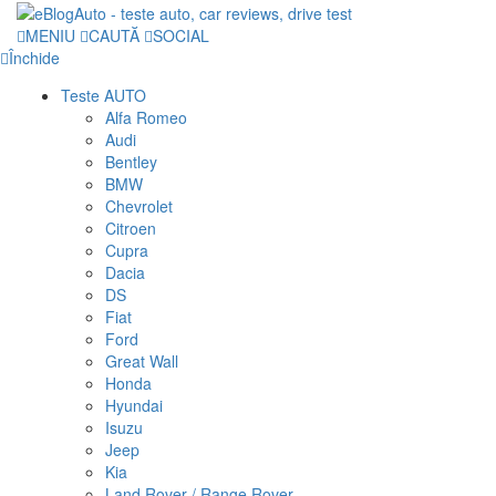
MENIU
CAUTĂ
SOCIAL
Închide
Teste AUTO
Alfa Romeo
Audi
Bentley
BMW
Chevrolet
Citroen
Cupra
Dacia
DS
Fiat
Ford
Great Wall
Honda
Hyundai
Isuzu
Jeep
Kia
Land Rover / Range Rover