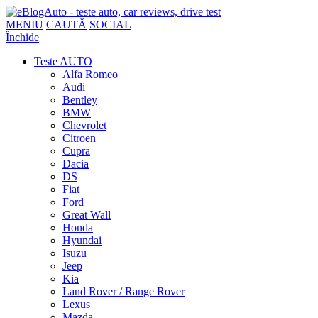
MENIU
CAUTĂ
SOCIAL
Închide
Teste AUTO
Alfa Romeo
Audi
Bentley
BMW
Chevrolet
Citroen
Cupra
Dacia
DS
Fiat
Ford
Great Wall
Honda
Hyundai
Isuzu
Jeep
Kia
Land Rover / Range Rover
Lexus
Mazda