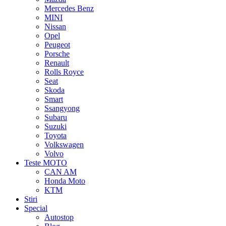
Mercedes Benz
MINI
Nissan
Opel
Peugeot
Porsche
Renault
Rolls Royce
Seat
Skoda
Smart
Ssangyong
Subaru
Suzuki
Toyota
Volkswagen
Volvo
Teste MOTO
CAN AM
Honda Moto
KTM
Stiri
Special
Autostop