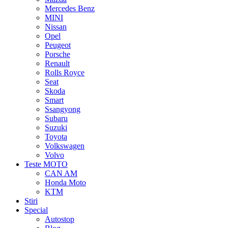
Mercedes Benz
MINI
Nissan
Opel
Peugeot
Porsche
Renault
Rolls Royce
Seat
Skoda
Smart
Ssangyong
Subaru
Suzuki
Toyota
Volkswagen
Volvo
Teste MOTO
CAN AM
Honda Moto
KTM
Stiri
Special
Autostop