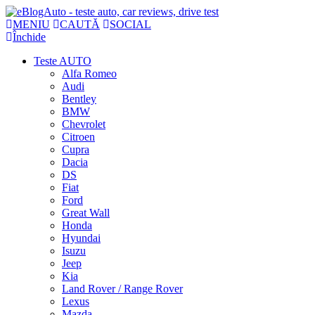
MENIU
CAUTĂ
SOCIAL
Închide
Teste AUTO
Alfa Romeo
Audi
Bentley
BMW
Chevrolet
Citroen
Cupra
Dacia
DS
Fiat
Ford
Great Wall
Honda
Hyundai
Isuzu
Jeep
Kia
Land Rover / Range Rover
Lexus
Mazda