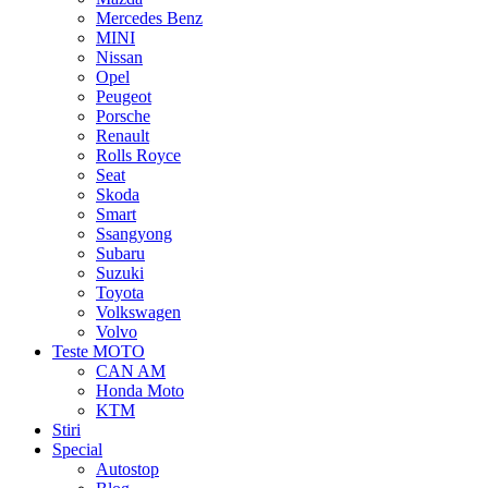
Mercedes Benz
MINI
Nissan
Opel
Peugeot
Porsche
Renault
Rolls Royce
Seat
Skoda
Smart
Ssangyong
Subaru
Suzuki
Toyota
Volkswagen
Volvo
Teste MOTO
CAN AM
Honda Moto
KTM
Stiri
Special
Autostop