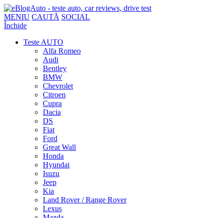
MENIU
CAUTĂ
SOCIAL
Închide
Teste AUTO
Alfa Romeo
Audi
Bentley
BMW
Chevrolet
Citroen
Cupra
Dacia
DS
Fiat
Ford
Great Wall
Honda
Hyundai
Isuzu
Jeep
Kia
Land Rover / Range Rover
Lexus
Mazda