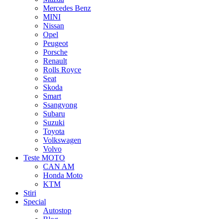
Mercedes Benz
MINI
Nissan
Opel
Peugeot
Porsche
Renault
Rolls Royce
Seat
Skoda
Smart
Ssangyong
Subaru
Suzuki
Toyota
Volkswagen
Volvo
Teste MOTO
CAN AM
Honda Moto
KTM
Stiri
Special
Autostop