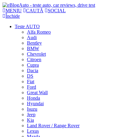
MENIU
CAUTĂ
SOCIAL
Închide
Teste AUTO
Alfa Romeo
Audi
Bentley
BMW
Chevrolet
Citroen
Cupra
Dacia
DS
Fiat
Ford
Great Wall
Honda
Hyundai
Isuzu
Jeep
Kia
Land Rover / Range Rover
Lexus
Mazda