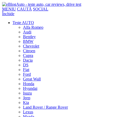
MENIU
CAUTĂ
SOCIAL
Închide
Teste AUTO
Alfa Romeo
Audi
Bentley
BMW
Chevrolet
Citroen
Cupra
Dacia
DS
Fiat
Ford
Great Wall
Honda
Hyundai
Isuzu
Jeep
Kia
Land Rover / Range Rover
Lexus
Mazda