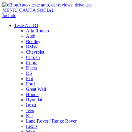
MENIU
CAUTĂ
SOCIAL
Închide
Teste AUTO
Alfa Romeo
Audi
Bentley
BMW
Chevrolet
Citroen
Cupra
Dacia
DS
Fiat
Ford
Great Wall
Honda
Hyundai
Isuzu
Jeep
Kia
Land Rover / Range Rover
Lexus
Mazda