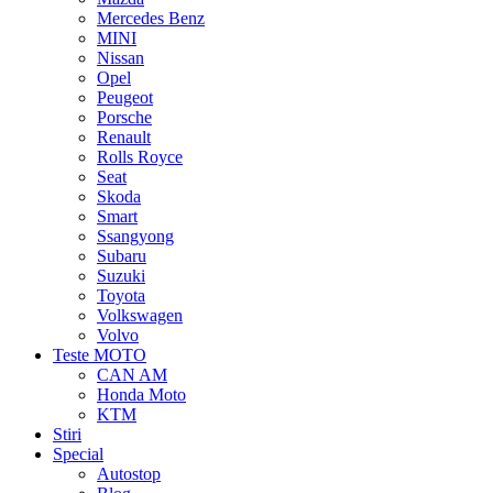
Mercedes Benz
MINI
Nissan
Opel
Peugeot
Porsche
Renault
Rolls Royce
Seat
Skoda
Smart
Ssangyong
Subaru
Suzuki
Toyota
Volkswagen
Volvo
Teste MOTO
CAN AM
Honda Moto
KTM
Stiri
Special
Autostop