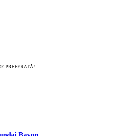
RE PREFERATĂ!
yundai Bayon