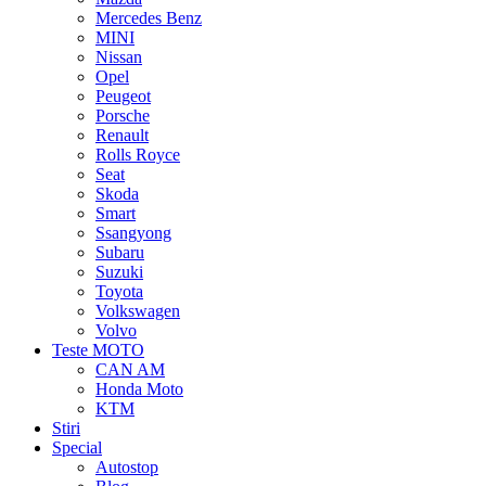
Mercedes Benz
MINI
Nissan
Opel
Peugeot
Porsche
Renault
Rolls Royce
Seat
Skoda
Smart
Ssangyong
Subaru
Suzuki
Toyota
Volkswagen
Volvo
Teste MOTO
CAN AM
Honda Moto
KTM
Stiri
Special
Autostop