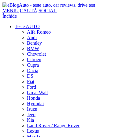
MENIU
CAUTĂ
SOCIAL
Închide
Teste AUTO
Alfa Romeo
Audi
Bentley
BMW
Chevrolet
Citroen
Cupra
Dacia
DS
Fiat
Ford
Great Wall
Honda
Hyundai
Isuzu
Jeep
Kia
Land Rover / Range Rover
Lexus
Mazda