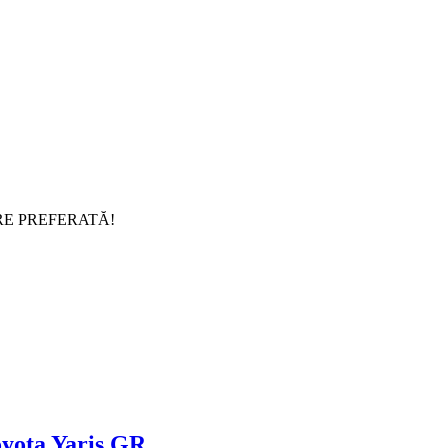
RE PREFERATĂ!
oyota Yaris GR