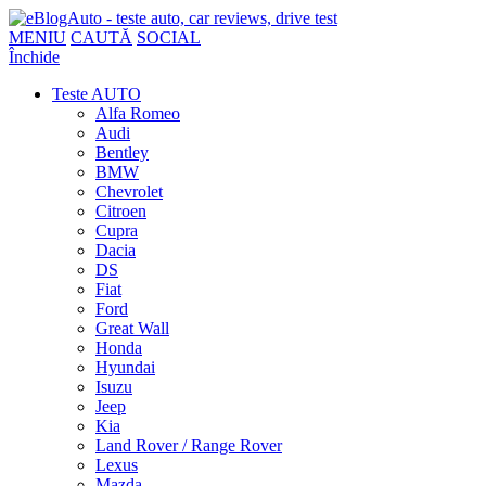
MENIU
CAUTĂ
SOCIAL
Închide
Teste AUTO
Alfa Romeo
Audi
Bentley
BMW
Chevrolet
Citroen
Cupra
Dacia
DS
Fiat
Ford
Great Wall
Honda
Hyundai
Isuzu
Jeep
Kia
Land Rover / Range Rover
Lexus
Mazda