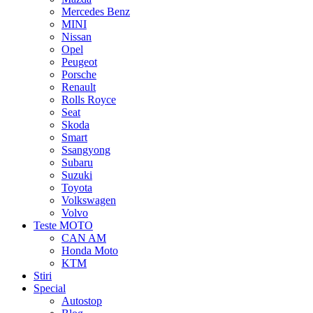
Mercedes Benz
MINI
Nissan
Opel
Peugeot
Porsche
Renault
Rolls Royce
Seat
Skoda
Smart
Ssangyong
Subaru
Suzuki
Toyota
Volkswagen
Volvo
Teste MOTO
CAN AM
Honda Moto
KTM
Stiri
Special
Autostop