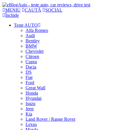
MENIU
CAUTĂ
SOCIAL
Închide
Teste AUTO
Alfa Romeo
Audi
Bentley
BMW
Chevrolet
Citroen
Cupra
Dacia
DS
Fiat
Ford
Great Wall
Honda
Hyundai
Isuzu
Jeep
Kia
Land Rover / Range Rover
Lexus
Mazda