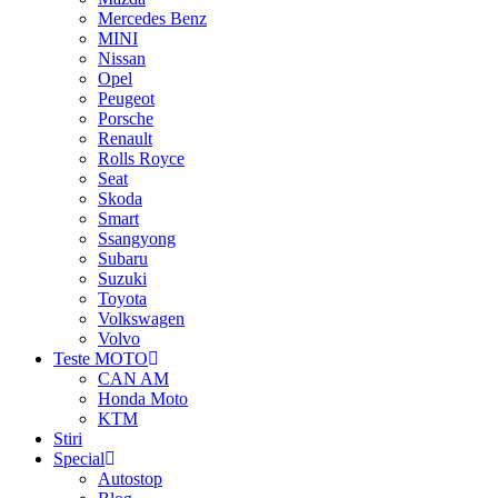
Mercedes Benz
MINI
Nissan
Opel
Peugeot
Porsche
Renault
Rolls Royce
Seat
Skoda
Smart
Ssangyong
Subaru
Suzuki
Toyota
Volkswagen
Volvo
Teste MOTO
CAN AM
Honda Moto
KTM
Stiri
Special
Autostop