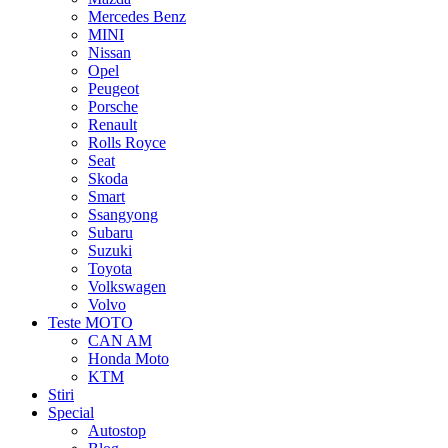
Mercedes Benz
MINI
Nissan
Opel
Peugeot
Porsche
Renault
Rolls Royce
Seat
Skoda
Smart
Ssangyong
Subaru
Suzuki
Toyota
Volkswagen
Volvo
Teste MOTO
CAN AM
Honda Moto
KTM
Stiri
Special
Autostop