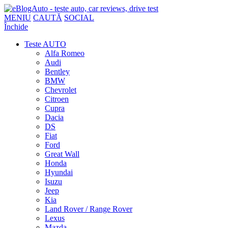
MENIU
CAUTĂ
SOCIAL
Închide
Teste AUTO
Alfa Romeo
Audi
Bentley
BMW
Chevrolet
Citroen
Cupra
Dacia
DS
Fiat
Ford
Great Wall
Honda
Hyundai
Isuzu
Jeep
Kia
Land Rover / Range Rover
Lexus
Mazda