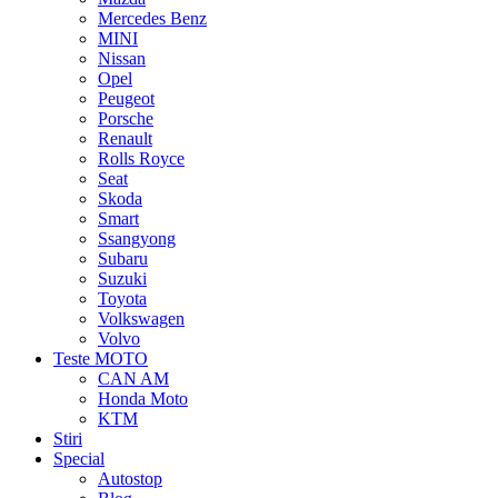
Mercedes Benz
MINI
Nissan
Opel
Peugeot
Porsche
Renault
Rolls Royce
Seat
Skoda
Smart
Ssangyong
Subaru
Suzuki
Toyota
Volkswagen
Volvo
Teste MOTO
CAN AM
Honda Moto
KTM
Stiri
Special
Autostop