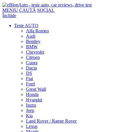
MENIU
CAUTĂ
SOCIAL
Închide
Teste AUTO
Alfa Romeo
Audi
Bentley
BMW
Chevrolet
Citroen
Cupra
Dacia
DS
Fiat
Ford
Great Wall
Honda
Hyundai
Isuzu
Jeep
Kia
Land Rover / Range Rover
Lexus
Mazda