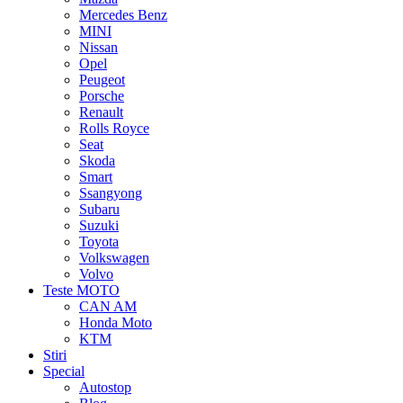
Mercedes Benz
MINI
Nissan
Opel
Peugeot
Porsche
Renault
Rolls Royce
Seat
Skoda
Smart
Ssangyong
Subaru
Suzuki
Toyota
Volkswagen
Volvo
Teste MOTO
CAN AM
Honda Moto
KTM
Stiri
Special
Autostop