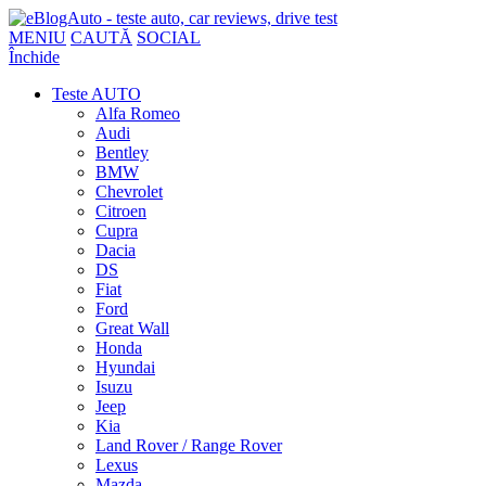
MENIU
CAUTĂ
SOCIAL
Închide
Teste AUTO
Alfa Romeo
Audi
Bentley
BMW
Chevrolet
Citroen
Cupra
Dacia
DS
Fiat
Ford
Great Wall
Honda
Hyundai
Isuzu
Jeep
Kia
Land Rover / Range Rover
Lexus
Mazda