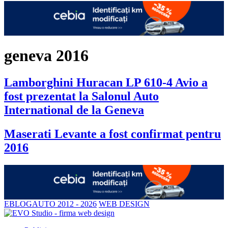
geneva 2016
Lamborghini Huracan LP 610-4 Avio a
fost prezentat la Salonul Auto
International de la Geneva
Maserati Levante a fost confirmat pentru
2016
EBLOGAUTO 2012 - 2026
WEB DESIGN