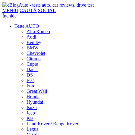
MENIU
CAUTĂ
SOCIAL
Închide
Teste AUTO
Alfa Romeo
Audi
Bentley
BMW
Chevrolet
Citroen
Cupra
Dacia
DS
Fiat
Ford
Great Wall
Honda
Hyundai
Isuzu
Jeep
Kia
Land Rover / Range Rover
Lexus
Mazda