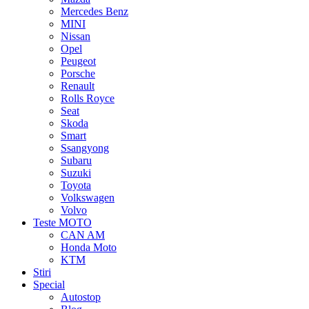
Mercedes Benz
MINI
Nissan
Opel
Peugeot
Porsche
Renault
Rolls Royce
Seat
Skoda
Smart
Ssangyong
Subaru
Suzuki
Toyota
Volkswagen
Volvo
Teste MOTO
CAN AM
Honda Moto
KTM
Stiri
Special
Autostop