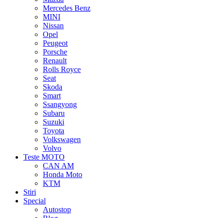
Mercedes Benz
MINI
Nissan
Opel
Peugeot
Porsche
Renault
Rolls Royce
Seat
Skoda
Smart
Ssangyong
Subaru
Suzuki
Toyota
Volkswagen
Volvo
Teste MOTO
CAN AM
Honda Moto
KTM
Stiri
Special
Autostop