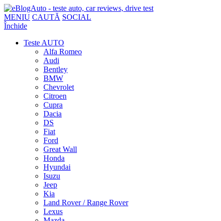
MENIU
CAUTĂ
SOCIAL
Închide
Teste AUTO
Alfa Romeo
Audi
Bentley
BMW
Chevrolet
Citroen
Cupra
Dacia
DS
Fiat
Ford
Great Wall
Honda
Hyundai
Isuzu
Jeep
Kia
Land Rover / Range Rover
Lexus
Mazda