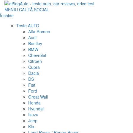
MENIU
CAUTĂ
SOCIAL
Închide
Teste AUTO
Alfa Romeo
Audi
Bentley
BMW
Chevrolet
Citroen
Cupra
Dacia
DS
Fiat
Ford
Great Wall
Honda
Hyundai
Isuzu
Jeep
Kia
Land Rover / Range Rover