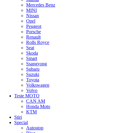
Mercedes Benz
MINI
Nissan
Opel
Peugeot
Porsche
Renault
Rolls Royce
Seat
Skoda
Smart
Ssangyong
Subaru
Suzuki
Toyota
Volkswagen
Volvo
Teste MOTO
CAN AM
Honda Moto
KTM
Stiri
Special
Autostop