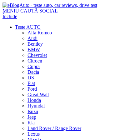
MENIU
CAUTĂ
SOCIAL
Închide
Teste AUTO
Alfa Romeo
Audi
Bentley
BMW
Chevrolet
Citroen
Cupra
Dacia
DS
Fiat
Ford
Great Wall
Honda
Hyundai
Isuzu
Jeep
Kia
Land Rover / Range Rover
Lexus
Mazda