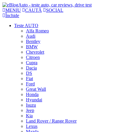
MENIU
CAUTĂ
SOCIAL
Închide
Teste AUTO
Alfa Romeo
Audi
Bentley
BMW
Chevrolet
Citroen
Cupra
Dacia
DS
Fiat
Ford
Great Wall
Honda
Hyundai
Isuzu
Jeep
Kia
Land Rover / Range Rover
Lexus
Mazda