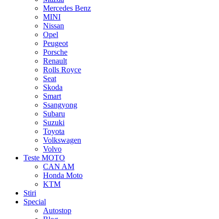
Mercedes Benz
MINI
Nissan
Opel
Peugeot
Porsche
Renault
Rolls Royce
Seat
Skoda
Smart
Ssangyong
Subaru
Suzuki
Toyota
Volkswagen
Volvo
Teste MOTO
CAN AM
Honda Moto
KTM
Stiri
Special
Autostop