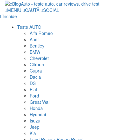
MENIU
CAUTĂ
SOCIAL
Închide
Teste AUTO
Alfa Romeo
Audi
Bentley
BMW
Chevrolet
Citroen
Cupra
Dacia
DS
Fiat
Ford
Great Wall
Honda
Hyundai
Isuzu
Jeep
Kia
Land Rover / Range Rover