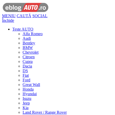
MENIU
CAUTĂ
SOCIAL
Închide
Teste AUTO
Alfa Romeo
Audi
Bentley
BMW
Chevrolet
Citroen
Cupra
Dacia
DS
Fiat
Ford
Great Wall
Honda
Hyundai
Isuzu
Jeep
Kia
Land Rover / Range Rover