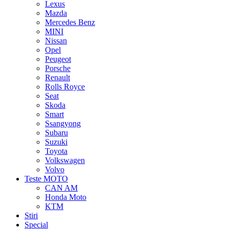
Lexus
Mazda
Mercedes Benz
MINI
Nissan
Opel
Peugeot
Porsche
Renault
Rolls Royce
Seat
Skoda
Smart
Ssangyong
Subaru
Suzuki
Toyota
Volkswagen
Volvo
Teste MOTO
CAN AM
Honda Moto
KTM
Stiri
Special