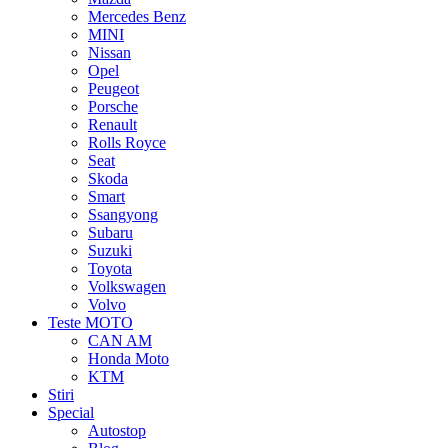
Mercedes Benz
MINI
Nissan
Opel
Peugeot
Porsche
Renault
Rolls Royce
Seat
Skoda
Smart
Ssangyong
Subaru
Suzuki
Toyota
Volkswagen
Volvo
Teste MOTO
CAN AM
Honda Moto
KTM
Stiri
Special
Autostop