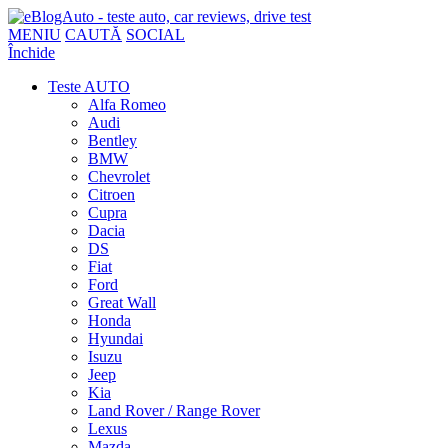
MENIU
CAUTĂ
SOCIAL
Închide
Teste AUTO
Alfa Romeo
Audi
Bentley
BMW
Chevrolet
Citroen
Cupra
Dacia
DS
Fiat
Ford
Great Wall
Honda
Hyundai
Isuzu
Jeep
Kia
Land Rover / Range Rover
Lexus
Mazda