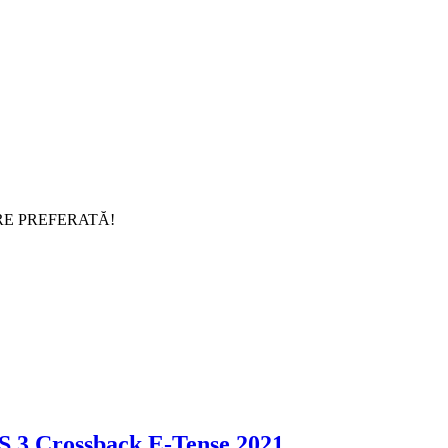
RE PREFERATĂ!
S 3 Crossback E-Tense 2021