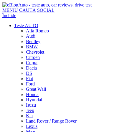
MENIU
CAUTĂ
SOCIAL
Închide
Teste AUTO
Alfa Romeo
Audi
Bentley
BMW
Chevrolet
Citroen
Cupra
Dacia
DS
Fiat
Ford
Great Wall
Honda
Hyundai
Isuzu
Jeep
Kia
Land Rover / Range Rover
Lexus
Mazda