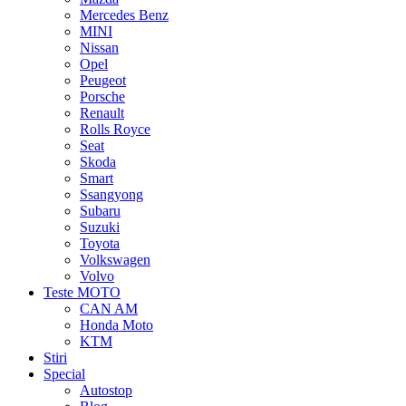
Mercedes Benz
MINI
Nissan
Opel
Peugeot
Porsche
Renault
Rolls Royce
Seat
Skoda
Smart
Ssangyong
Subaru
Suzuki
Toyota
Volkswagen
Volvo
Teste MOTO
CAN AM
Honda Moto
KTM
Stiri
Special
Autostop