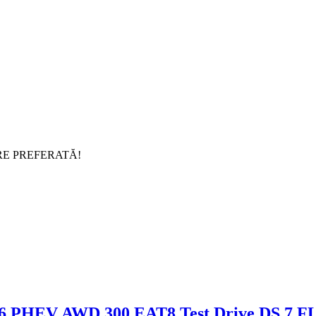
RE PREFERATĂ!
Test Drive DS 7