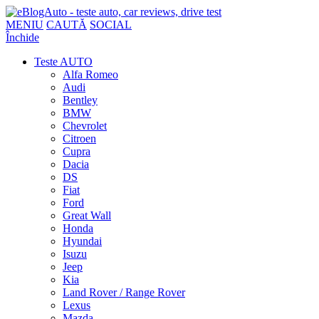
MENIU
CAUTĂ
SOCIAL
Închide
Teste AUTO
Alfa Romeo
Audi
Bentley
BMW
Chevrolet
Citroen
Cupra
Dacia
DS
Fiat
Ford
Great Wall
Honda
Hyundai
Isuzu
Jeep
Kia
Land Rover / Range Rover
Lexus
Mazda