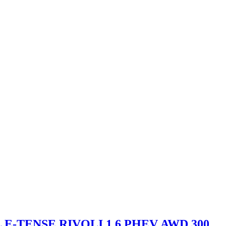
 FL E-TENSE RIVOLI 1.6 PHEV AWD 300