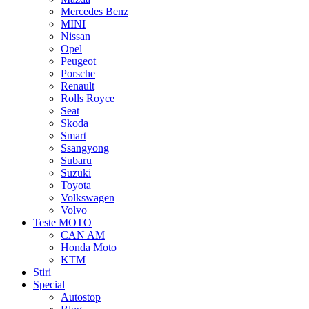
Mercedes Benz
MINI
Nissan
Opel
Peugeot
Porsche
Renault
Rolls Royce
Seat
Skoda
Smart
Ssangyong
Subaru
Suzuki
Toyota
Volkswagen
Volvo
Teste MOTO
CAN AM
Honda Moto
KTM
Stiri
Special
Autostop