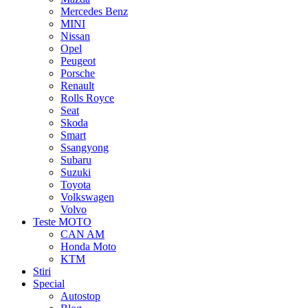
Mercedes Benz
MINI
Nissan
Opel
Peugeot
Porsche
Renault
Rolls Royce
Seat
Skoda
Smart
Ssangyong
Subaru
Suzuki
Toyota
Volkswagen
Volvo
Teste MOTO
CAN AM
Honda Moto
KTM
Stiri
Special
Autostop