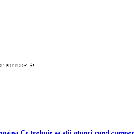
RE PREFERATĂ!
Ce trebuie sa stii atunci cand cumpe