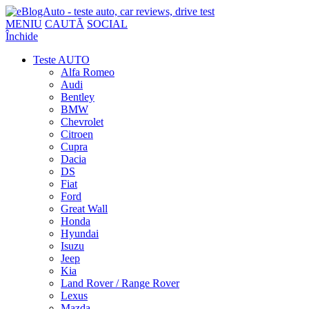
MENIU
CAUTĂ
SOCIAL
Închide
Teste AUTO
Alfa Romeo
Audi
Bentley
BMW
Chevrolet
Citroen
Cupra
Dacia
DS
Fiat
Ford
Great Wall
Honda
Hyundai
Isuzu
Jeep
Kia
Land Rover / Range Rover
Lexus
Mazda