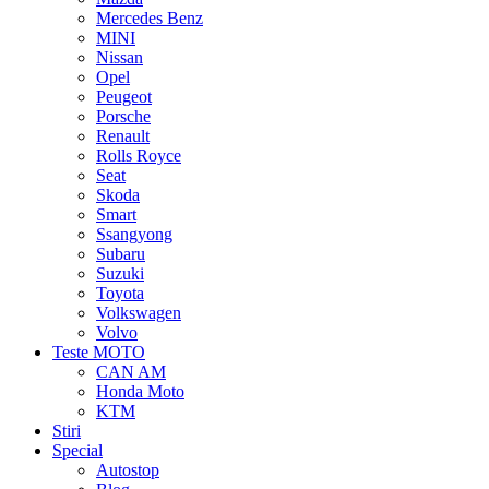
Mercedes Benz
MINI
Nissan
Opel
Peugeot
Porsche
Renault
Rolls Royce
Seat
Skoda
Smart
Ssangyong
Subaru
Suzuki
Toyota
Volkswagen
Volvo
Teste MOTO
CAN AM
Honda Moto
KTM
Stiri
Special
Autostop