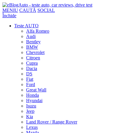
MENIU
CAUTĂ
SOCIAL
Închide
Teste AUTO
Alfa Romeo
Audi
Bentley
BMW
Chevrolet
Citroen
Cupra
Dacia
DS
Fiat
Ford
Great Wall
Honda
Hyundai
Isuzu
Jeep
Kia
Land Rover / Range Rover
Lexus
Mazda