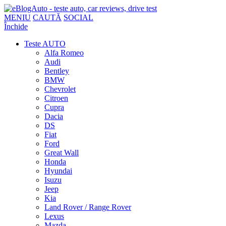
MENIU
CAUTĂ
SOCIAL
Închide
Teste AUTO
Alfa Romeo
Audi
Bentley
BMW
Chevrolet
Citroen
Cupra
Dacia
DS
Fiat
Ford
Great Wall
Honda
Hyundai
Isuzu
Jeep
Kia
Land Rover / Range Rover
Lexus
Mazda