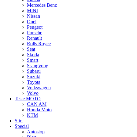
Mercedes Benz
MINI
Nissan
Opel
Peugeot
Porsche
Renault
Rolls Royce
Seat
Skoda
Smart
Ssangyong
Subaru
Suzuki
Toyota
Volkswagen
Volvo
Teste MOTO
CAN AM
Honda Moto
KTM
Stiri
Special
Autostop