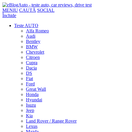
MENIU
CAUTĂ
SOCIAL
Închide
Teste AUTO
Alfa Romeo
Audi
Bentley
BMW
Chevrolet
Citroen
Cupra
Dacia
DS
Fiat
Ford
Great Wall
Honda
Hyundai
Isuzu
Jeep
Kia
Land Rover / Range Rover
Lexus
Mazda