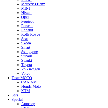
Mercedes Benz
MINI
Nissan
Opel
Peugeot
Porsche
Renault
Rolls Royce
Seat
Skoda
Smart
Ssangyong
Subaru
Suzuki
Toyota
Volkswagen
Volvo
Teste MOTO
CAN AM
Honda Moto
KTM
Stiri
Special
Autostop