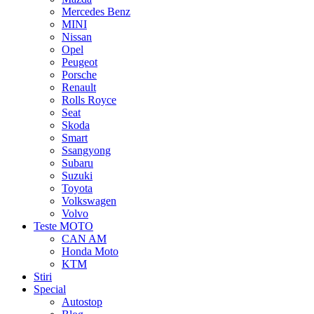
Mercedes Benz
MINI
Nissan
Opel
Peugeot
Porsche
Renault
Rolls Royce
Seat
Skoda
Smart
Ssangyong
Subaru
Suzuki
Toyota
Volkswagen
Volvo
Teste MOTO
CAN AM
Honda Moto
KTM
Stiri
Special
Autostop