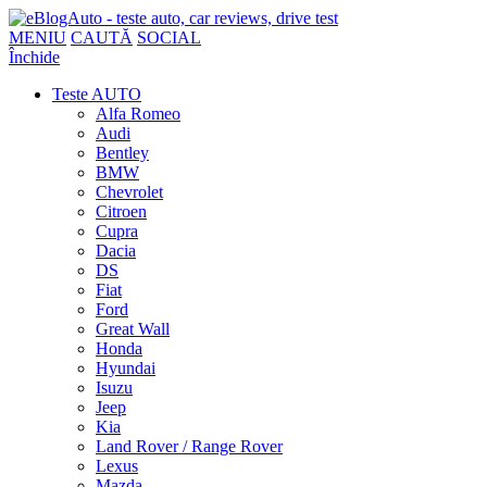
MENIU
CAUTĂ
SOCIAL
Închide
Teste AUTO
Alfa Romeo
Audi
Bentley
BMW
Chevrolet
Citroen
Cupra
Dacia
DS
Fiat
Ford
Great Wall
Honda
Hyundai
Isuzu
Jeep
Kia
Land Rover / Range Rover
Lexus
Mazda