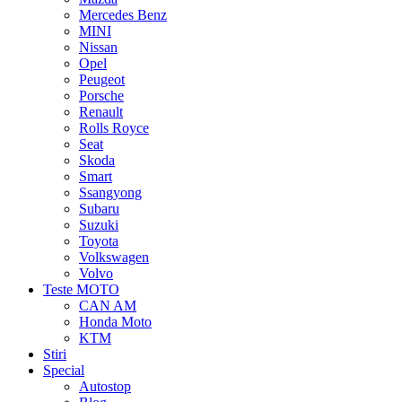
Mercedes Benz
MINI
Nissan
Opel
Peugeot
Porsche
Renault
Rolls Royce
Seat
Skoda
Smart
Ssangyong
Subaru
Suzuki
Toyota
Volkswagen
Volvo
Teste MOTO
CAN AM
Honda Moto
KTM
Stiri
Special
Autostop