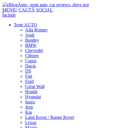
MENIU
CAUTĂ
SOCIAL
Închide
Teste AUTO
Alfa Romeo
Audi
Bentley
BMW
Chevrolet
Citroen
Cupra
Dacia
DS
Fiat
Ford
Great Wall
Honda
Hyundai
Isuzu
Jeep
Kia
Land Rover / Range Rover
Lexus
Mazda