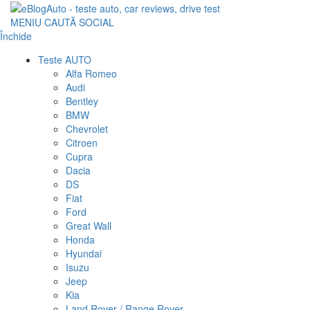
MENIU
CAUTĂ
SOCIAL
Închide
Teste AUTO
Alfa Romeo
Audi
Bentley
BMW
Chevrolet
Citroen
Cupra
Dacia
DS
Fiat
Ford
Great Wall
Honda
Hyundai
Isuzu
Jeep
Kia
Land Rover / Range Rover