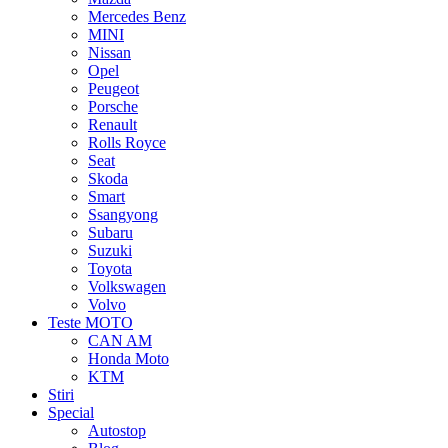
Mercedes Benz
MINI
Nissan
Opel
Peugeot
Porsche
Renault
Rolls Royce
Seat
Skoda
Smart
Ssangyong
Subaru
Suzuki
Toyota
Volkswagen
Volvo
Teste MOTO
CAN AM
Honda Moto
KTM
Stiri
Special
Autostop