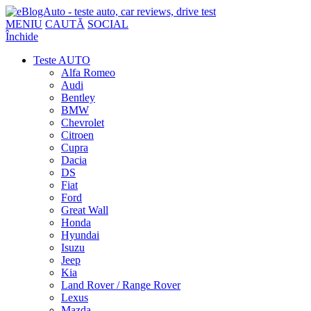
MENIU
CAUTĂ
SOCIAL
Închide
Teste AUTO
Alfa Romeo
Audi
Bentley
BMW
Chevrolet
Citroen
Cupra
Dacia
DS
Fiat
Ford
Great Wall
Honda
Hyundai
Isuzu
Jeep
Kia
Land Rover / Range Rover
Lexus
Mazda