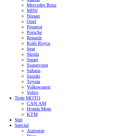
Mercedes Benz
MINI
Nissan
Opel
Peugeot
Porsche
Renault
Rolls Royce
Seat
Skoda
Smart
Ssangyong
Subaru
Suzuki
Toyota
Volkswagen
Volvo
Teste MOTO
CAN AM
Honda Moto
KTM
Stiri
Special
Autostop