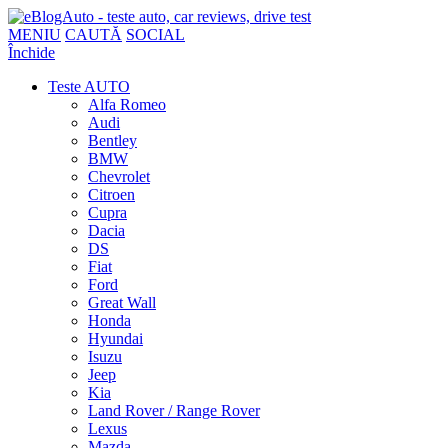
MENIU
CAUTĂ
SOCIAL
Închide
Teste AUTO
Alfa Romeo
Audi
Bentley
BMW
Chevrolet
Citroen
Cupra
Dacia
DS
Fiat
Ford
Great Wall
Honda
Hyundai
Isuzu
Jeep
Kia
Land Rover / Range Rover
Lexus
Mazda