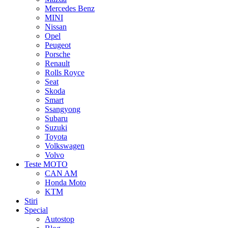
Mercedes Benz
MINI
Nissan
Opel
Peugeot
Porsche
Renault
Rolls Royce
Seat
Skoda
Smart
Ssangyong
Subaru
Suzuki
Toyota
Volkswagen
Volvo
Teste MOTO
CAN AM
Honda Moto
KTM
Stiri
Special
Autostop