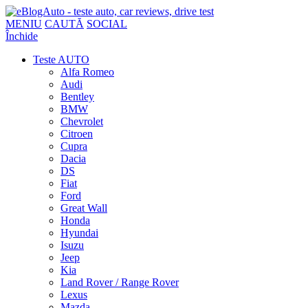
MENIU
CAUTĂ
SOCIAL
Închide
Teste AUTO
Alfa Romeo
Audi
Bentley
BMW
Chevrolet
Citroen
Cupra
Dacia
DS
Fiat
Ford
Great Wall
Honda
Hyundai
Isuzu
Jeep
Kia
Land Rover / Range Rover
Lexus
Mazda