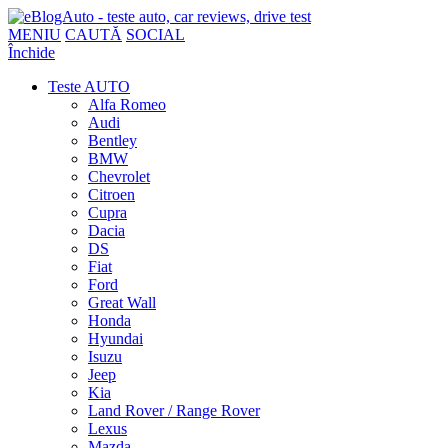
MENIU
CAUTĂ
SOCIAL
Închide
Teste AUTO
Alfa Romeo
Audi
Bentley
BMW
Chevrolet
Citroen
Cupra
Dacia
DS
Fiat
Ford
Great Wall
Honda
Hyundai
Isuzu
Jeep
Kia
Land Rover / Range Rover
Lexus
Mazda