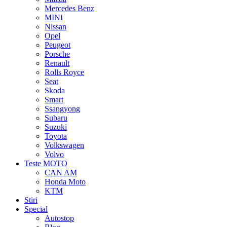
Mercedes Benz
MINI
Nissan
Opel
Peugeot
Porsche
Renault
Rolls Royce
Seat
Skoda
Smart
Ssangyong
Subaru
Suzuki
Toyota
Volkswagen
Volvo
Teste MOTO
CAN AM
Honda Moto
KTM
Stiri
Special
Autostop