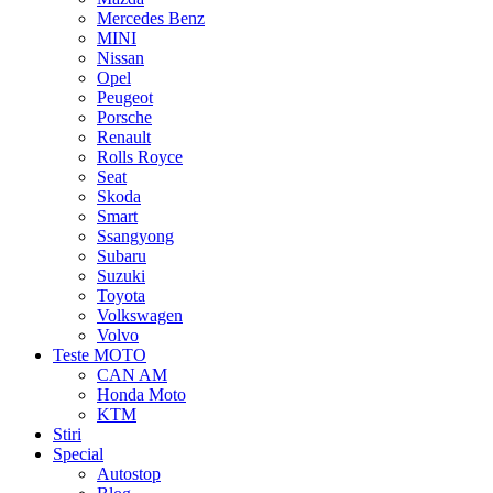
Mercedes Benz
MINI
Nissan
Opel
Peugeot
Porsche
Renault
Rolls Royce
Seat
Skoda
Smart
Ssangyong
Subaru
Suzuki
Toyota
Volkswagen
Volvo
Teste MOTO
CAN AM
Honda Moto
KTM
Stiri
Special
Autostop