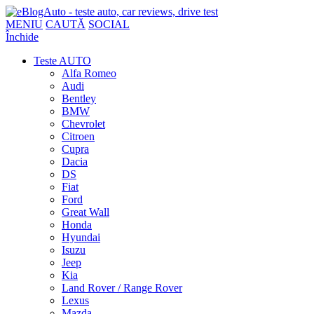
MENIU
CAUTĂ
SOCIAL
Închide
Teste AUTO
Alfa Romeo
Audi
Bentley
BMW
Chevrolet
Citroen
Cupra
Dacia
DS
Fiat
Ford
Great Wall
Honda
Hyundai
Isuzu
Jeep
Kia
Land Rover / Range Rover
Lexus
Mazda