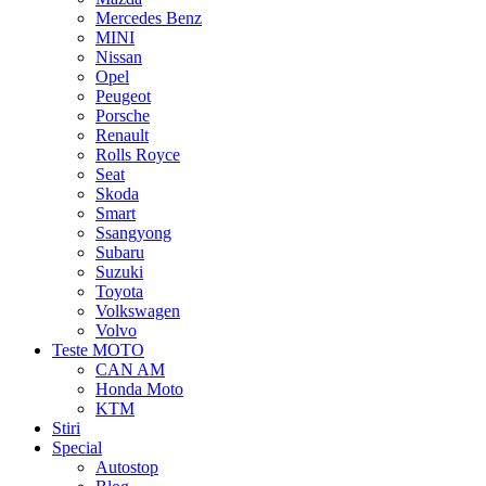
Mercedes Benz
MINI
Nissan
Opel
Peugeot
Porsche
Renault
Rolls Royce
Seat
Skoda
Smart
Ssangyong
Subaru
Suzuki
Toyota
Volkswagen
Volvo
Teste MOTO
CAN AM
Honda Moto
KTM
Stiri
Special
Autostop