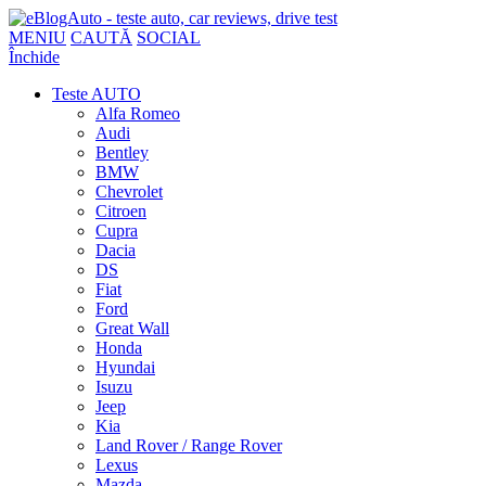
MENIU
CAUTĂ
SOCIAL
Închide
Teste AUTO
Alfa Romeo
Audi
Bentley
BMW
Chevrolet
Citroen
Cupra
Dacia
DS
Fiat
Ford
Great Wall
Honda
Hyundai
Isuzu
Jeep
Kia
Land Rover / Range Rover
Lexus
Mazda