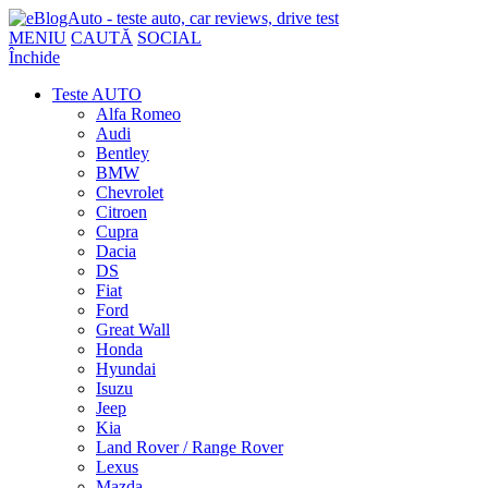
MENIU
CAUTĂ
SOCIAL
Închide
Teste AUTO
Alfa Romeo
Audi
Bentley
BMW
Chevrolet
Citroen
Cupra
Dacia
DS
Fiat
Ford
Great Wall
Honda
Hyundai
Isuzu
Jeep
Kia
Land Rover / Range Rover
Lexus
Mazda