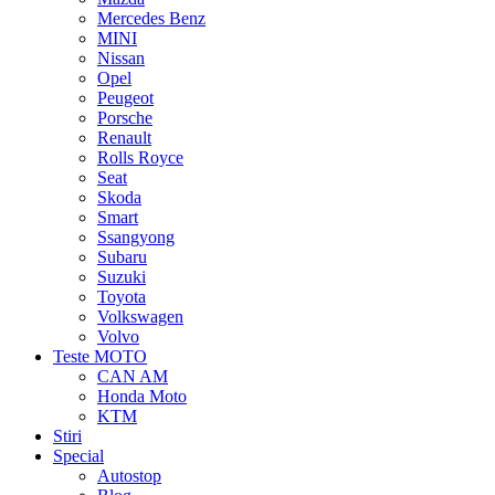
Mercedes Benz
MINI
Nissan
Opel
Peugeot
Porsche
Renault
Rolls Royce
Seat
Skoda
Smart
Ssangyong
Subaru
Suzuki
Toyota
Volkswagen
Volvo
Teste MOTO
CAN AM
Honda Moto
KTM
Stiri
Special
Autostop